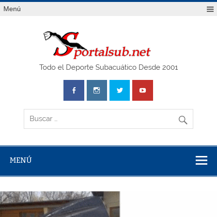
Saltar
Menú
al
contenido
SPO
Todo el Deporte Subacuático Desde 2001
MENÚ