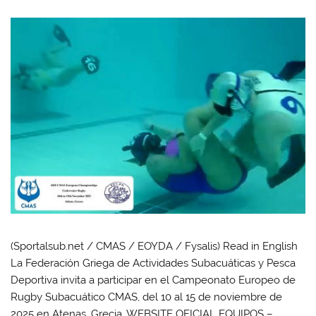
(Sportalsub.net / CMAS / EOYDA / Fysalis) Read in English
La Federación Griega de Actividades Subacuáticas y Pesca
Deportiva invita a participar en el Campeonato Europeo de
Rugby Subacuático CMAS, del 10 al 15 de noviembre de
2025 en Atenas, Grecia. WEBSITE OFICIAL EQUIPOS –