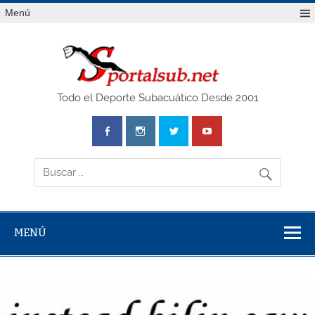
Saltar
Menú
al
contenido
SPO
Todo el Deporte Subacuático Desde 2001
MENÚ