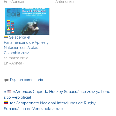
En «Apnea»
Anteriores»
Se acerca el
Panamericano de Apnea y
Natación con Aletas
Colombia 2012
14 marzo 2012
En «Apnea»
Deja un comentario
Navegación
«
«Americas Cup» de Hockey Subacuático 2012 ya tiene
de
sitio web oficial
entradas
1er Campeonato Nacional Interclubes de Rugby
Subacuático de Venezuela 2012 »