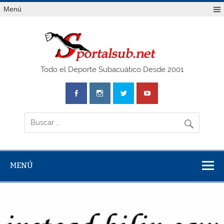
Saltar
Menú
al
contenido
SPO
Todo el Deporte Subacuático Desde 2001
MENÚ