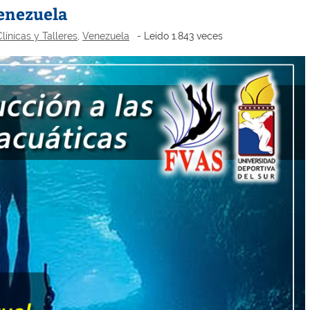
Venezuela
línicas y Talleres
,
Venezuela
- Leído 1.843 veces