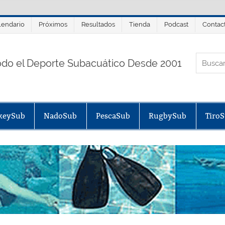
lendario
Próximos
Resultados
Tienda
Podcast
Contac
ORTALSUB.NET
odo el Deporte Subacuático Desde 2001
keySub
NadoSub
PescaSub
RugbySub
Tiro