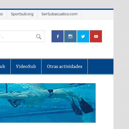
to
Sportsub.org
SerSubacuatico.com
Sub
VideoSub
Otras actividades