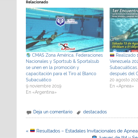
Relacionado
CMAS Zona América, Federaciones
Realizado 
Nacionales y Sportsub & Sportalsub
Venezuela 202
se unen en la promoción y
Subacuáticas.
capacitación para el Tiro al Blanco
después del 
Subacuático
20 agosto 20
9 noviembre 2019
En «Apnea»
En «Argentina»
Deja un comentario
destacados
Navegación
«
Resultados – Estadales Invitacionales de Apne
de
Jueves de tbt​ y S