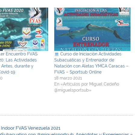
1er Encuentro FVAS
Curso de Iniciación Actividades
0: Las Actividades
Subacuáticas y Entrenador de
 Antes, durante y
Natación con Aletas YMCA Caracas –
Covid-19
FVAS – Sportsub Online
20
18 marzo 2021
En «Artículos por Miguel Cedeño
@miguelsportsub»
a Indoor FVAS Venezuela 2021
erSubacuatico​ con @miguelsportsub. Anécdotas y Experiencias »