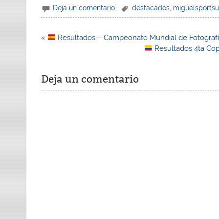
Deja un comentario
destacados
,
miguelsports
Navegación
«
Resultados – Campeonato Mundial de Fotografía
de
Resultados 4ta Cop
entradas
Deja un comentario