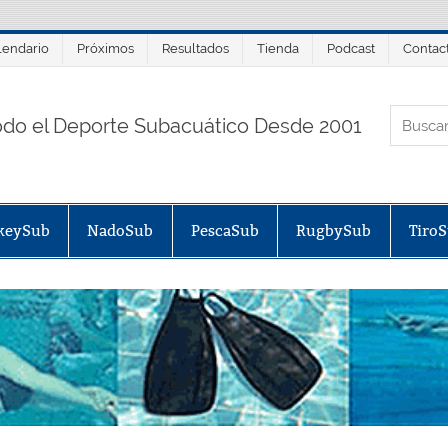
lendario
Próximos
Resultados
Tienda
Podcast
Contac
ORTALSUB.NET
odo el Deporte Subacuático Desde 2001
keySub
NadoSub
PescaSub
RugbySub
Tiro