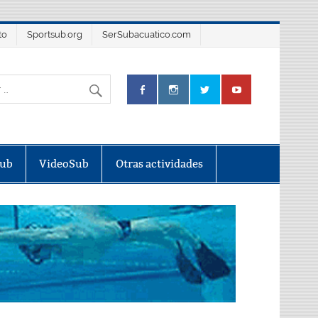
to
Sportsub.org
SerSubacuatico.com
Sub
VideoSub
Otras actividades