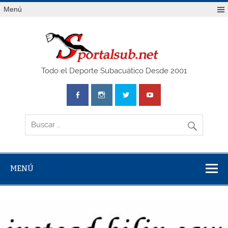
Saltar
Menú
al
contenido
SPO
Todo el Deporte Subacuático Desde 2001
MENÚ