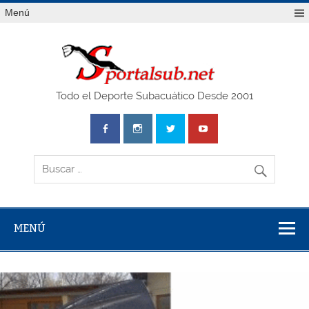
Saltar
Menú
al
contenido
SPO
Todo el Deporte Subacuático Desde 2001
MENÚ