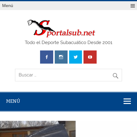
Saltar
Menú
al
contenido
SPO
Todo el Deporte Subacuático Desde 2001
MENÚ