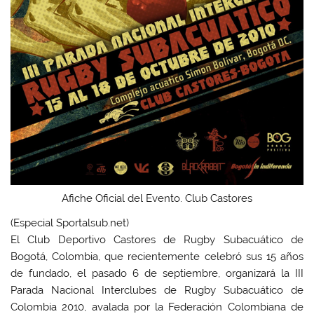
Afiche Oficial del Evento. Club Castores
(Especial Sportalsub.net)
El Club Deportivo Castores de Rugby Subacuático de
Bogotá, Colombia, que recientemente celebró sus 15 años
de fundado, el pasado 6 de septiembre, organizará la III
Parada Nacional Interclubes de Rugby Subacuático de
Colombia 2010, avalada por la Federación Colombiana de