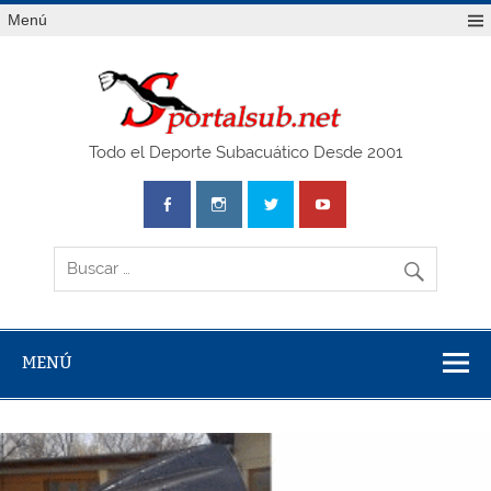
Saltar
Menú
al
contenido
SPO
Todo el Deporte Subacuático Desde 2001
MENÚ