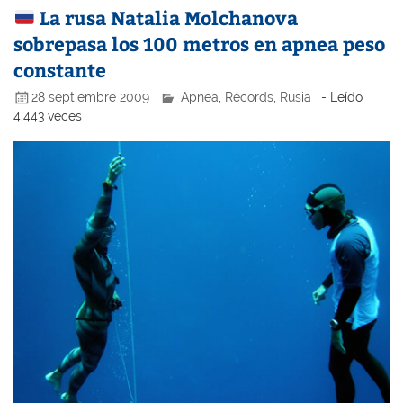
La rusa Natalia Molchanova
sobrepasa los 100 metros en apnea peso
constante
28 septiembre 2009
Apnea
,
Récords
,
Rusia
- Leído
4.443 veces