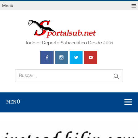
Saltar
Menú
al
contenido
SPO
Todo el Deporte Subacuático Desde 2001
MENÚ