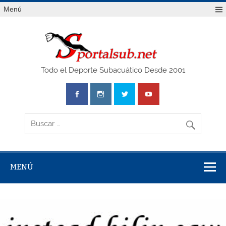
Saltar
Menú
al
contenido
SPO
Todo el Deporte Subacuático Desde 2001
MENÚ