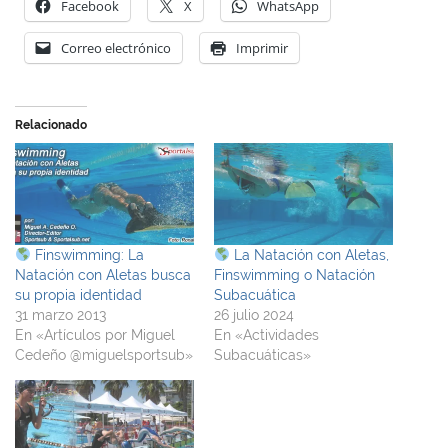
Facebook
X
WhatsApp
Correo electrónico
Imprimir
Relacionado
Finswimming: La
La Natación con Aletas,
Natación con Aletas busca
Finswimming o Natación
su propia identidad
Subacuática
31 marzo 2013
26 julio 2024
En «Artículos por Miguel
En «Actividades
Cedeño @miguelsportsub»
Subacuáticas»