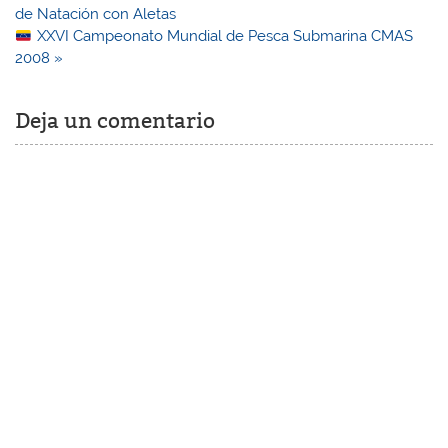
de
de Natación con Aletas
entradas
XXVI Campeonato Mundial de Pesca Submarina CMAS
2008 »
Deja un comentario