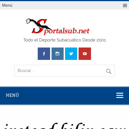
Saltar
Menú
al
contenido
SPO
Todo el Deporte Subacuático Desde 2001
MENÚ