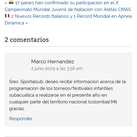
Navegación
«
17 países han confirmado su participación en el X
de
Campeonato Mundial Juvenil de Natación con Aletas CMAS
entradas
2 Nuevos Récords Italianos y 1 Récord Mundial en Apnea
Dinámica »
2 comentarios
Marco Hernandez
2 junio 2009 a las 3:56 am
Sres. Sportalsub, deseo recibir informacion acerca de la
programacion de los torneos/festivales infantiles
subacuatica a realizarse en el presente año en
cualquier parte del territorio nacional (colombia).Mil
gracias.
Responder