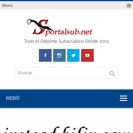
Saltar
Menú
al
contenido
SPO
Todo el Deporte Subacuático Desde 2001
MENÚ