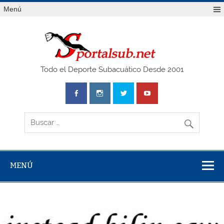
Saltar
Menú
al
contenido
SPO
Todo el Deporte Subacuático Desde 2001
MENÚ