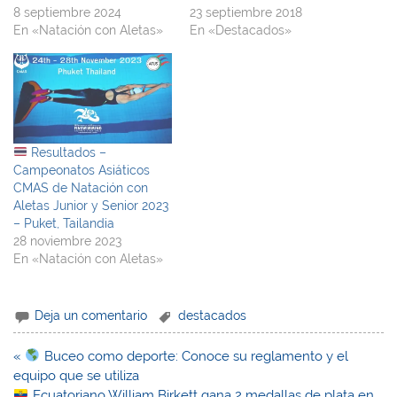
8 septiembre 2024
23 septiembre 2018
En «Natación con Aletas»
En «Destacados»
Resultados –
Campeonatos Asiáticos
CMAS de Natación con
Aletas Junior y Senior 2023
– Puket, Tailandia
28 noviembre 2023
En «Natación con Aletas»
Deja un comentario
destacados
Navegación
«
Buceo como deporte: Conoce su reglamento y el
de
equipo que se utiliza
entradas
Ecuatoriano William Birkett gana 2 medallas de plata en