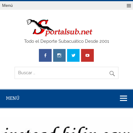
Saltar
Menú
al
contenido
SPO
Todo el Deporte Subacuático Desde 2001
MENÚ