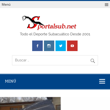
Saltar
Menú
al
contenido
SPO
Todo el Deporte Subacuático Desde 2001
MENÚ