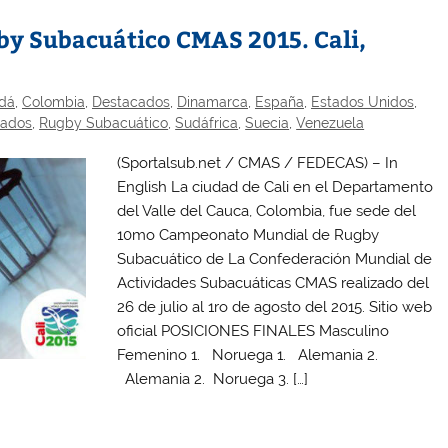
y Subacuático CMAS 2015. Cali,
dá
,
Colombia
,
Destacados
,
Dinamarca
,
España
,
Estados Unidos
,
tados
,
Rugby Subacuático
,
Sudáfrica
,
Suecia
,
Venezuela
(Sportalsub.net / CMAS / FEDECAS) – In
English La ciudad de Cali en el Departamento
del Valle del Cauca, Colombia, fue sede del
10mo Campeonato Mundial de Rugby
Subacuático de La Confederación Mundial de
Actividades Subacuáticas CMAS realizado del
26 de julio al 1ro de agosto del 2015. Sitio web
oficial POSICIONES FINALES Masculino
Femenino 1. Noruega 1. Alemania 2.
Alemania 2. Noruega 3. […]