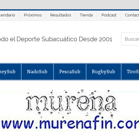
lendario
Próximos
Resultados
Tienda
Podcast
Contac
ORTALSUB.NET
odo el Deporte Subacuático Desde 2001
keySub
NadoSub
PescaSub
RugbySub
Tiro