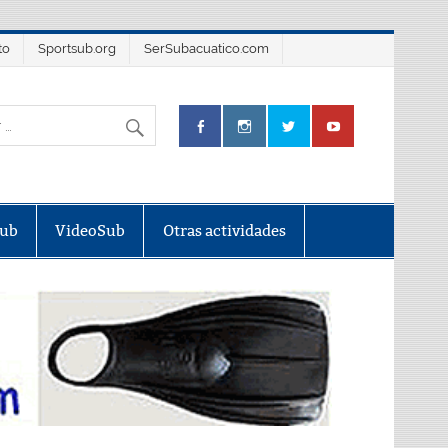
to
Sportsub.org
SerSubacuatico.com
Sub
VideoSub
Otras actividades