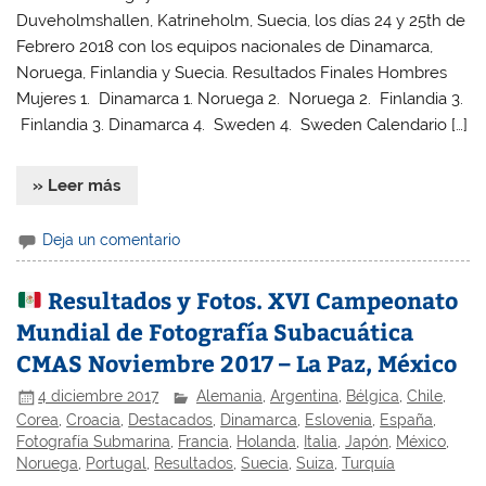
Duveholmshallen, Katrineholm, Suecia, los días 24 y 25th de
Febrero 2018 con los equipos nacionales de Dinamarca,
Noruega, Finlandia y Suecia. Resultados Finales Hombres
Mujeres 1. Dinamarca 1. Noruega 2. Noruega 2. Finlandia 3.
Finlandia 3. Dinamarca 4. Sweden 4. Sweden Calendario […]
» Leer más
Deja un comentario
Resultados y Fotos. XVI Campeonato
Mundial de Fotografía Subacuática
CMAS Noviembre 2017 – La Paz, México
4 diciembre 2017
Alemania
,
Argentina
,
Bélgica
,
Chile
,
Corea
,
Croacia
,
Destacados
,
Dinamarca
,
Eslovenia
,
España
,
Fotografía Submarina
,
Francia
,
Holanda
,
Italia
,
Japón
,
México
,
Noruega
,
Portugal
,
Resultados
,
Suecia
,
Suiza
,
Turquía