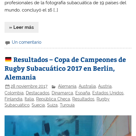
profesionales de la fotografía subacuática de 19 países del
mundo, concluyó el 16 […]
» Leer más
Un comentario
Resultados – Copa de Campeones de
Rugby Subacuático 2017 en Berlin,
Alemania
28 noviembre 2017
Alemania
,
Australia
,
Austria
,
Colombia
,
Destacados
,
Dinamarca
,
España
,
Estados Unidos
,
Finlandia
,
Italia
,
República Checa
,
Resultados
,
Rugby
Subacuático
,
Suecia
,
Suiza
,
Turquía