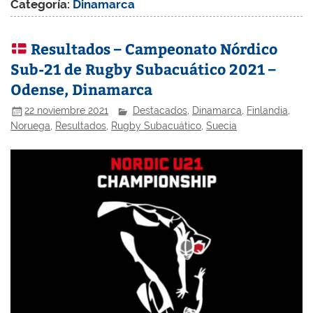
Categoría:
Dinamarca
Resultados – Campeonato Nórdico
Sub-21 de Rugby Subacuático 2021 –
Odense, Dinamarca
22 noviembre 2021
Destacados
,
Dinamarca
,
Finlandia
,
Noruega
,
Resultados
,
Rugby Subacuático
,
Suecia