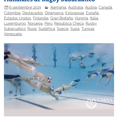
6 septiembre 2019
Alemania
,
Australia
,
Austria
,
Canadá
,
Colombia
,
Destacados
,
Dinamarca
,
Eslovaquia
,
España
,
Estados Unidos
,
Finlandia
,
Gran Bretaña
,
Hungría
,
Italia
,
Luxemburgo
,
Noruega
,
Perú
,
República Checa
,
Rugby
Subacuático
,
Rusia
,
Sudáfrica
,
Suecia
,
Suiza
,
Turquía
,
Venezuela