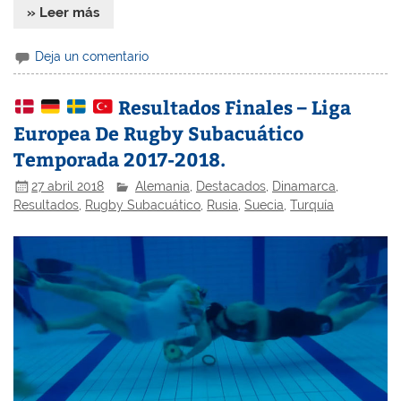
» Leer más
Deja un comentario
Resultados Finales – Liga
Europea De Rugby Subacuático
Temporada 2017-2018.
27 abril 2018
Alemania
,
Destacados
,
Dinamarca
,
Resultados
,
Rugby Subacuático
,
Rusia
,
Suecia
,
Turquía