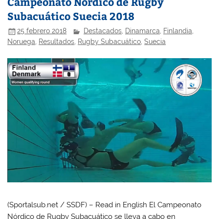
Campeonato Nórdico de Rugby
Subacuático Suecia 2018
25 febrero 2018
Destacados
,
Dinamarca
,
Finlandia
,
Noruega
,
Resultados
,
Rugby Subacuático
,
Suecia
(Sportalsub.net / SSDF) – Read in English El Campeonato
Nórdico de Rugby Subacuático se lleva a cabo en