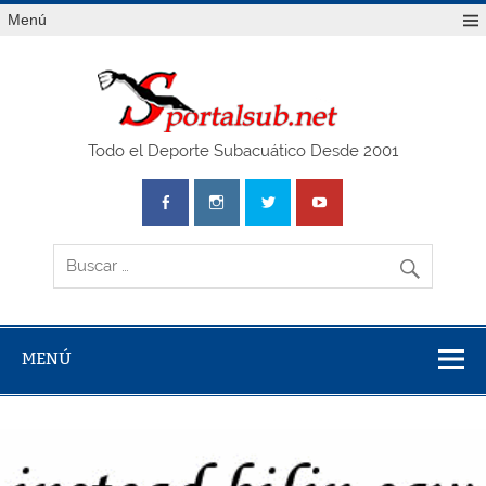
Saltar
Menú
al
contenido
SPO
Todo el Deporte Subacuático Desde 2001
MENÚ