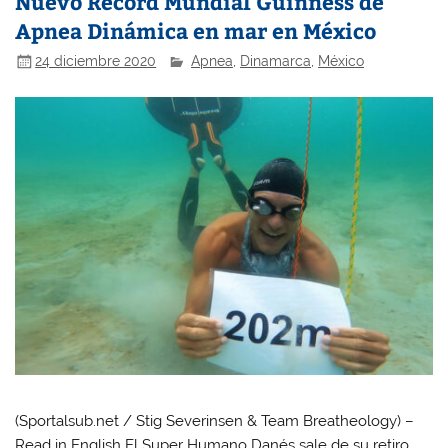
Nuevo Récord Mundial Guinness de
Apnea Dinámica en mar en México
24 diciembre 2020
Apnea
,
Dinamarca
,
México
(Sportalsub.net / Stig Severinsen & Team Breatheology) –
Read in English El Super Humano Danés sale de su retiro