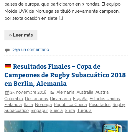
países de europa, que participaron en 3 rondas. El equipo
Molde UVK de Noruega se tituló nuevamente campeón,
por sexta ocasión en siete […]
» Leer más
Deja un comentario
Resultados Finales – Copa de
Campeones de Rugby Subacuático 2018
en Berlin, Alemania
25 noviembre 2018
Alemania
,
Australia
,
Austria
,
Colombia
,
Destacados
,
Dinamarca
,
España
,
Estados Unidos
,
Finlandia
,
Italia
,
Noruega
,
República Checa
,
Resultados
,
Rugby
Subacuático
,
Singapur
,
Suecia
,
Suiza
,
Turquía