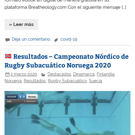
formato ebook en digital de manera gratuita en su
plataforma Breatheology.com Con el siguiente mensaje […]
» Leer más
Deja un comentario
covid-19
Resultados – Campeonato Nórdico de
Rugby Subacuático Noruega 2020
2 marzo 2020
Destacados
,
Dinamarca
,
Finlandia
,
Noruega
,
Resultados
,
Rugby Subacuático
,
Suecia