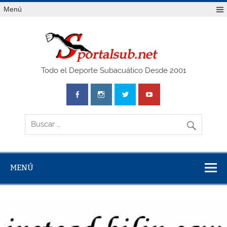
Saltar
Menú
al
contenido
SPO
Todo el Deporte Subacuático Desde 2001
MENÚ