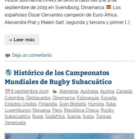
septiembre de 2019 en Svendborg, Dinamarca.
Los
españoles Óscar Cervantes campeón de Euro-África,
Alexandra Prat y Malen Sart, segunda y tercera y primer […]
» Leer más
Deja un comentario
Histórico de los Campeonatos
Mundiales de Rugby Subacuático
6 septiembre 2019
Alemania
,
Australia
,
Austria
,
Canadá
,
Colombia
,
Destacados
,
Dinamarca
,
Eslovaquia
,
España
,
Estados Unidos
,
Finlandia
,
Gran Bretaña
,
Hungría
,
Italia
,
Luxemburgo
,
Noruega
,
Perú
,
República Checa
,
Rugby
Subacuático
,
Rusia
,
Sudáfrica
,
Suecia
,
Suiza
,
Turquía
,
Venezuela