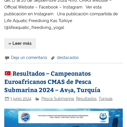
del 17 al 20 de Septiembre 2024 +info: CMAS Website –
Official Website – Facebook – Instagram Ver esta
publicación en Instagram Una publicación compartida de
Life Aquatic Freediving Kas Türkiye
(@lifeaquatic_freediving_yoga)
» Leer más
Deja un comentario
destacados
Resultados – Campeonatos
Euroafricanos CMAS de Pesca
Submarina 2024 – Avşa, Turquía
3 junio 2024
Pesca Submarina
,
Resultados
,
Turquía