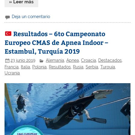
» Leer más
Deja un comentario
Resultados – 6to Campeonato
Europeo CMAS de Apnea Indoor –
Estambul, Turquía 2019
23 junio 2019
Alemania
,
Apnea
,
Croacia
,
Destacados
,
Francia
,
Italia
,
Polonia
,
Resultados
,
Rusia
,
Serbia
,
Turquía
,
Ucrania