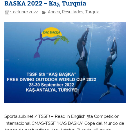
BASKA 2022 – Kaş, Turquía
1 octubre 2022
Apnea
,
Resultados
,
Turquía
Sportalsub.net / TSSF) – Read in English 5ta Competición
Internacional CMAS-TSSF “KAS BASKA” Copa del Mundo de