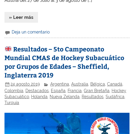
Austria del 27 de Julio al 3 de agosto de […]
» Leer más
Deja un comentario
Resultados – 5to Campeonato
Mundial CMAS de Hockey Subacuático
por Grupos de Edades – Sheffield,
Inglaterra 2019
24 agosto 2019
Argentina
,
Australia
,
Bélgica
,
Canadá
,
Colombia
,
Destacados
,
España
,
Francia
,
Gran Bretaña
,
Hockey
Subacuático
,
Holanda
,
Nueva Zelanda
,
Resultados
,
Sudáfrica
,
Turquía