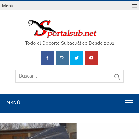
Saltar
Menú
al
contenido
SPO
Todo el Deporte Subacuático Desde 2001
MENÚ