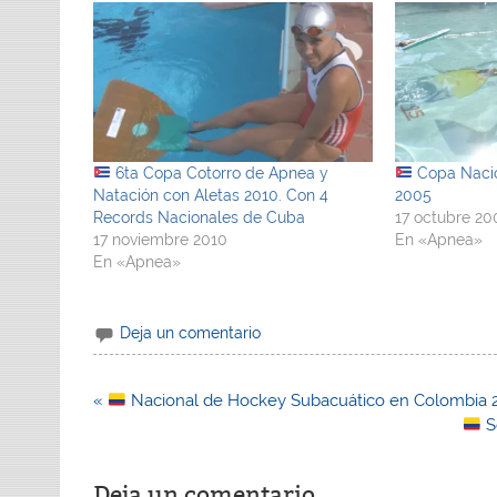
6ta Copa Cotorro de Apnea y
Copa Nacio
Natación con Aletas 2010. Con 4
2005
Records Nacionales de Cuba
17 octubre 20
17 noviembre 2010
En «Apnea»
En «Apnea»
Deja un comentario
Navegación
«
Nacional de Hockey Subacuático en Colombia 
de
S
entradas
Deja un comentario