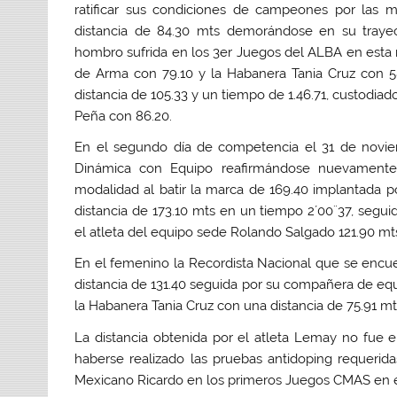
ratificar sus condiciones de campeones por las 
distancia de 84.30 mts demorándose en su trayec
hombro sufrida en los 3er Juegos del ALBA en esta
de Arma con 79.10 y la Habanera Tania Cruz con 5
distancia de 105.33 y un tiempo de 1.46.71, custodia
Peña con 86.20.
En el segundo día de competencia el 31 de novie
Dinámica con Equipo reafirmándose nuevamente 
modalidad al batir la marca de 169.40 implantada 
distancia de 173.10 mts en un tiempo 2´00¨37, segu
el atleta del equipo sede Rolando Salgado 121.90 mt
En el femenino la Recordista Nacional que se encu
distancia de 131.40 seguida por su compañera de equ
la Habanera Tania Cruz con una distancia de 75.91 mt
La distancia obtenida por el atleta Lemay no fu
haberse realizado las pruebas antidoping requerida
Mexicano Ricardo en los primeros Juegos CMAS en e