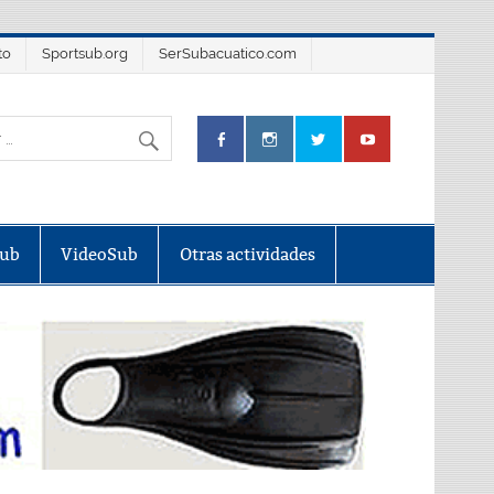
to
Sportsub.org
SerSubacuatico.com
Sub
VideoSub
Otras actividades