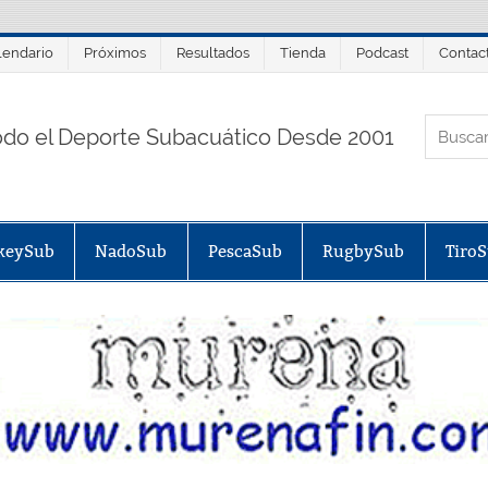
lendario
Próximos
Resultados
Tienda
Podcast
Contac
ORTALSUB.NET
odo el Deporte Subacuático Desde 2001
keySub
NadoSub
PescaSub
RugbySub
Tiro