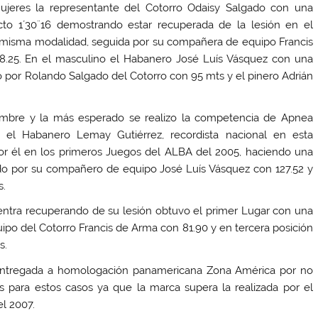
mujeres la representante del Cotorro Odaisy Salgado con una
to 1´30¨16 demostrando estar recuperada de la lesión en el
 misma modalidad, seguida por su compañera de equipo Francis
8.25. En el masculino el Habanero José Luís Vásquez con una
do por Rolando Salgado del Cotorro con 95 mts y el pinero Adrián
mbre y la más esperado se realizo la competencia de Apnea
el Habanero Lemay Gutiérrez, recordista nacional en esta
por él en los primeros Juegos del ALBA del 2005, haciendo una
ido por su compañero de equipo José Luís Vásquez con 127.52 y
s.
entra recuperando de su lesión obtuvo el primer Lugar con una
ipo del Cotorro Francis de Arma con 81.90 y en tercera posición
s.
e entregada a homologación panamericana Zona América por no
s para estos casos ya que la marca supera la realizada por el
l 2007.