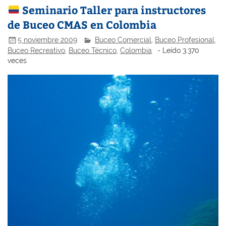
Seminario Taller para instructores
de Buceo CMAS en Colombia
5 noviembre 2009
Buceo Comercial
,
Buceo Profesional
,
Buceo Recreativo
,
Buceo Técnico
,
Colombia
- Leído 3.370
veces