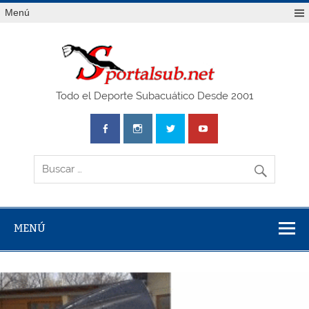
Saltar
Menú
al
contenido
SPO
Todo el Deporte Subacuático Desde 2001
MENÚ