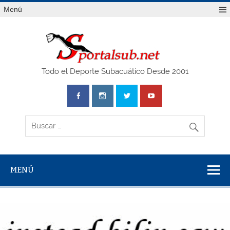
Saltar
Menú
al
contenido
SPO
Todo el Deporte Subacuático Desde 2001
MENÚ