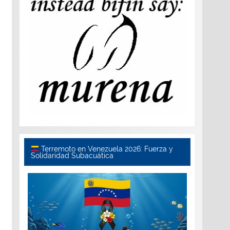
Terremoto en Venezuela 2026: Fuerza y
Solidaridad Subacuática