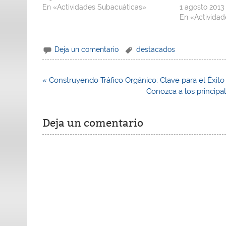
En «Actividades Subacuáticas»
1 agosto 2013
En «Activida
Deja un comentario
destacados
Navegación
« Construyendo Tráfico Orgánico: Clave para el Éxito
de
Conozca a los princip
entradas
Deja un comentario