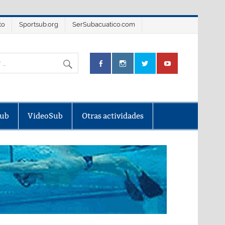
to
Sportsub.org
SerSubacuatico.com
Sub
VideoSub
Otras actividades