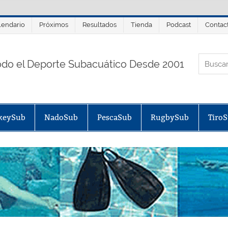
lendario
Próximos
Resultados
Tienda
Podcast
Contac
ORTALSUB.NET
odo el Deporte Subacuático Desde 2001
keySub
NadoSub
PescaSub
RugbySub
Tiro