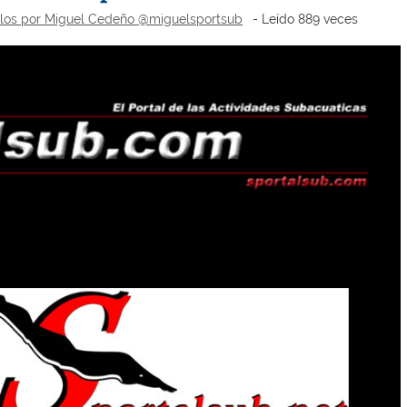
ulos por Miguel Cedeño @miguelsportsub
- Leído 889 veces