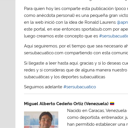
Para quien hoy les comparte esta publicación (poco 
como anécdota personal) es una pequeña gran victo
en la web inició con la idea de Ronald Laurens
@apn
este portal, en ese entonces sportalsub.com por ape
luego creamos este concepto que es
#sersubacuati
Aquí seguiremos, por el tiempo que sea necesario a
sersubacuatico.com compartiendo con esta comunid
Si llegaste a leer hasta aquí, gracias y si lo desea
redes y si consideras que de alguna manera nuestro t
subacuáticas y los deportes subacuáticas
Seguimos adelante
#sersubacuatico
Miguel Alberto Cedeño Ortiz (Venezuela)
Nacido en Caracas, Venezuela es
como deportista, entrenador, j
han permitido establecer una 