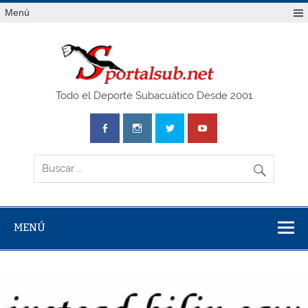
Saltar
Menú
al
contenido
SPO
Todo el Deporte Subacuático Desde 2001
MENÚ