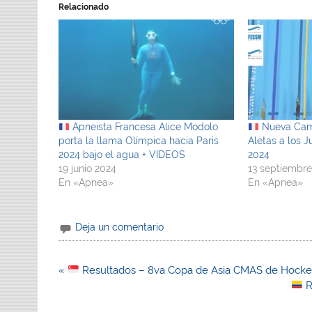
Relacionado
Apneista Francesa Alice Modolo
Nueva Cam
porta la llama Olímpica hacia Paris
Aletas a los 
2024 bajo el agua + VIDEOS
2024
19 junio 2024
13 septiembre
En «Apnea»
En «Apnea»
Deja un comentario
Navegación
«
Resultados – 8va Copa de Asia CMAS de Hocke
de
R
entradas