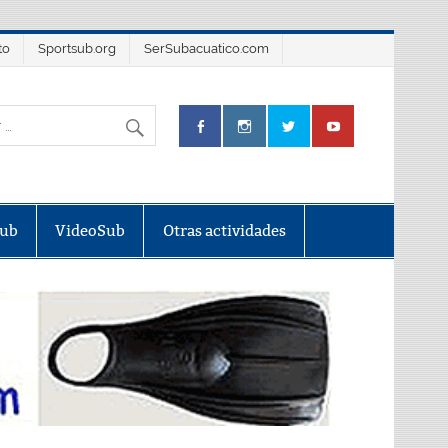
to
Sportsub.org
SerSubacuatico.com
Sub
VideoSub
Otras actividades