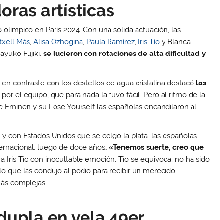
oras artísticas
o olímpico en París 2024. Con una sólida actuación, las
txell Más
,
Alisa Ozhogina
,
Paula Ramírez
,
Iris Tío
y Blanca
ayuko Fujiki,
se lucieron con rotaciones de alta dificultad y
es en contraste con los destellos de agua cristalina destacó
las
s
por el equipo, que para nada la tuvo fácil. Pero al ritmo de la
de Eminen y su Lose Yourself las españolas encandilaron al
 y con Estados Unidos que se colgó la plata, las españolas
ternacional, luego de doce años
. «Tenemos suerte, creo que
ra Iris Tío con inocultable emoción. Tío se equivoca; no ha sido
s lo que las condujo al podio para recibir un merecido
más complejas.
 dupla en vela 49er