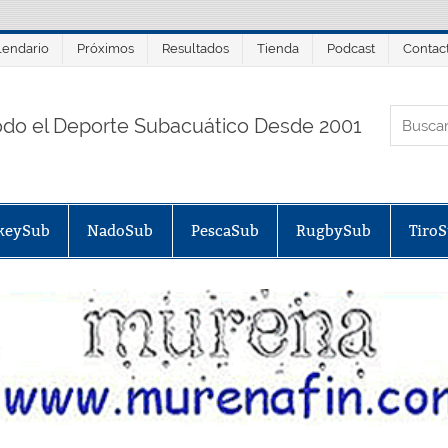
lendario
Próximos
Resultados
Tienda
Podcast
Contac
ORTALSUB.NET
odo el Deporte Subacuático Desde 2001
keySub
NadoSub
PescaSub
RugbySub
Tiro