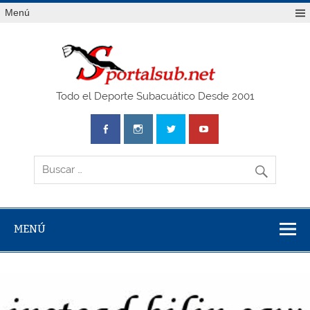
Saltar
Menú
al
contenido
SPO
Todo el Deporte Subacuático Desde 2001
MENÚ