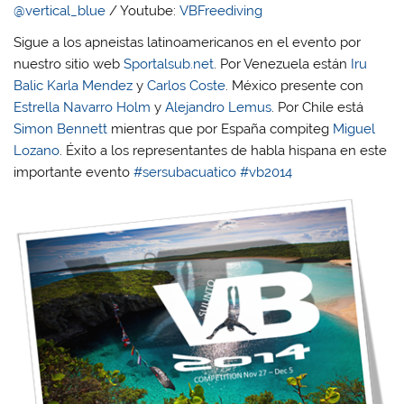
@vertical_blue
/ Youtube:
VBFreediving
Sigue a los apneistas latinoamericanos en el evento por
nuestro sitio web
Sportalsub.net
. Por Venezuela están
Iru
Balic
Karla Mendez
y
Carlos Coste
. México presente con
Estrella Navarro Holm
y
Alejandro Lemus
. Por Chile está
Simon Bennett
mientras que por España compiteg
Miguel
Lozano
. Éxito a los representantes de habla hispana en este
importante evento
‪#‎
sersubacuatico‬
‪#‎
vb2014‬