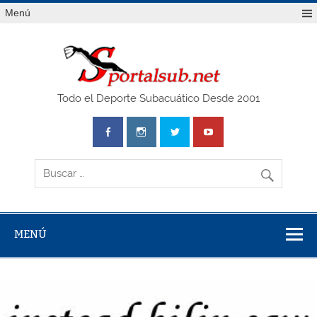
Saltar
Menú
al
contenido
SPO
Todo el Deporte Subacuático Desde 2001
MENÚ