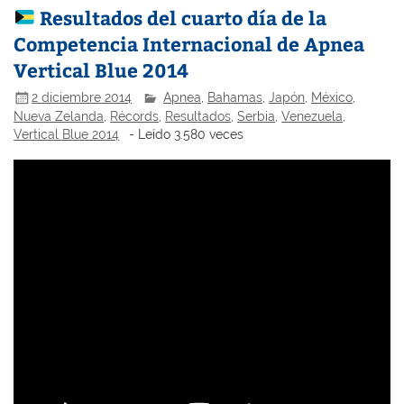
Resultados del cuarto día de la
Competencia Internacional de Apnea
Vertical Blue 2014
2 diciembre 2014
Apnea
,
Bahamas
,
Japón
,
México
,
Nueva Zelanda
,
Récords
,
Resultados
,
Serbia
,
Venezuela
,
Vertical Blue 2014
- Leído 3.580 veces