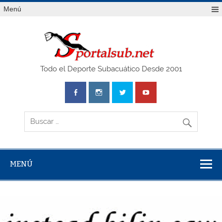
Saltar
Menú
al
contenido
SPO
Todo el Deporte Subacuático Desde 2001
MENÚ