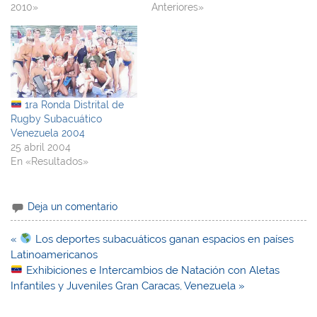
2010»
Anteriores»
1ra Ronda Distrital de
Rugby Subacuático
Venezuela 2004
25 abril 2004
En «Resultados»
Deja un comentario
Navegación
«
Los deportes subacuáticos ganan espacios en países
de
Latinoamericanos
entradas
Exhibiciones e Intercambios de Natación con Aletas
Infantiles y Juveniles Gran Caracas, Venezuela »