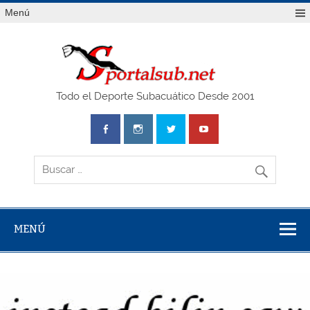
Saltar
Menú
al
contenido
SPO
Todo el Deporte Subacuático Desde 2001
MENÚ