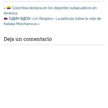
Navegación
«
Colombia destaca en los deportes subacuáticos en
de
América
entradas
ОДИН ВДОХ «Un Respiro»: La película sobre la vida de
Natalia Molchanova »
Deja un comentario