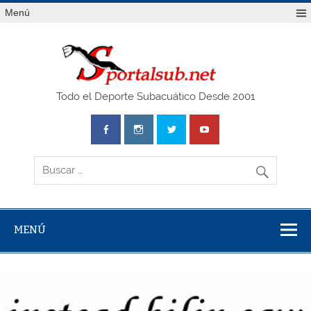
Saltar
Menú
al
contenido
SPO
Todo el Deporte Subacuático Desde 2001
MENÚ