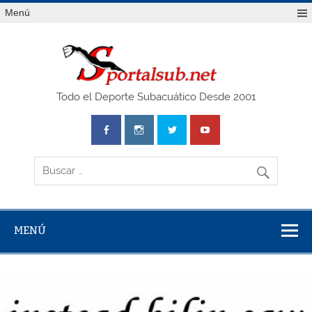
Saltar
Menú
al
contenido
SPO
Todo el Deporte Subacuático Desde 2001
MENÚ