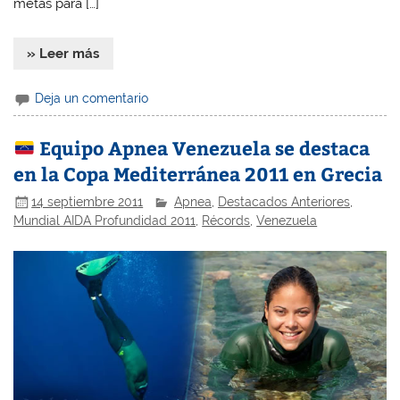
metas para […]
» Leer más
Deja un comentario
Equipo Apnea Venezuela se destaca
en la Copa Mediterránea 2011 en Grecia
14 septiembre 2011
Apnea
,
Destacados Anteriores
,
Mundial AIDA Profundidad 2011
,
Récords
,
Venezuela