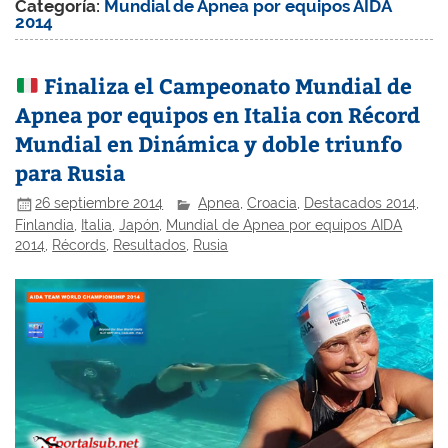
Categoría:
Mundial de Apnea por equipos AIDA
2014
Finaliza el Campeonato Mundial de
Apnea por equipos en Italia con Récord
Mundial en Dinámica y doble triunfo
para Rusia
26 septiembre 2014
Apnea
,
Croacia
,
Destacados 2014
,
Finlandia
,
Italia
,
Japón
,
Mundial de Apnea por equipos AIDA
2014
,
Récords
,
Resultados
,
Rusia