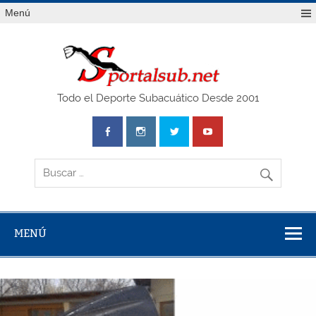
Saltar
Menú
al
contenido
SPO
Todo el Deporte Subacuático Desde 2001
MENÚ