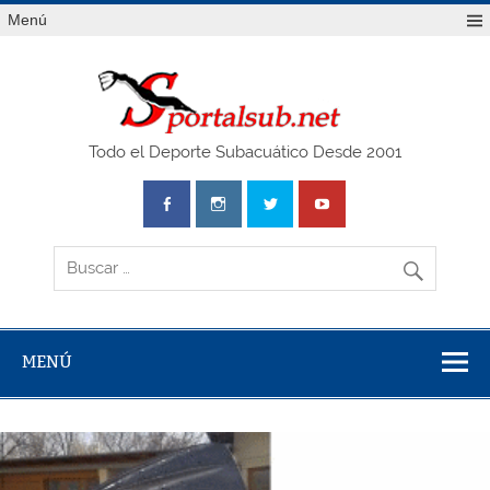
Saltar
Menú
al
contenido
SPO
Todo el Deporte Subacuático Desde 2001
MENÚ