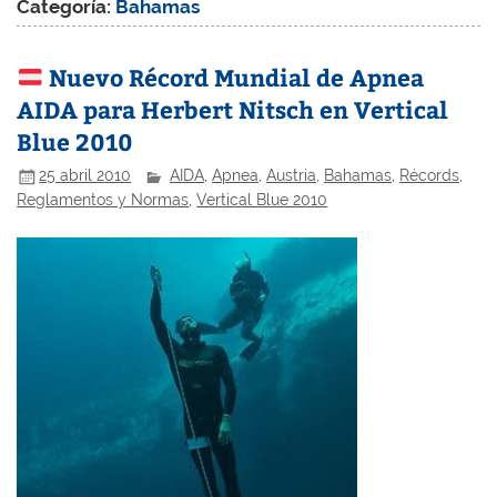
Categoría:
Bahamas
Nuevo Récord Mundial de Apnea
AIDA para Herbert Nitsch en Vertical
Blue 2010
25 abril 2010
AIDA
,
Apnea
,
Austria
,
Bahamas
,
Récords
,
Reglamentos y Normas
,
Vertical Blue 2010