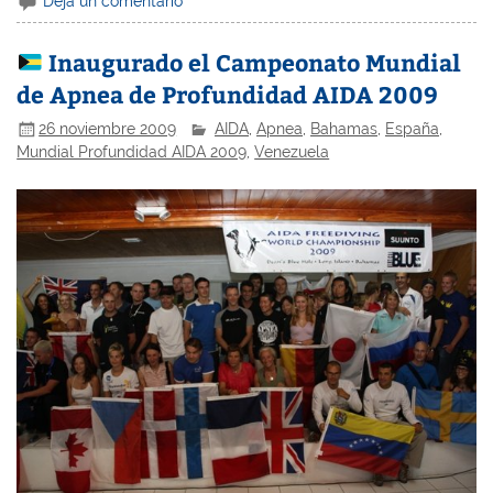
Deja un comentario
Inaugurado el Campeonato Mundial
de Apnea de Profundidad AIDA 2009
26 noviembre 2009
AIDA
,
Apnea
,
Bahamas
,
España
,
Mundial Profundidad AIDA 2009
,
Venezuela