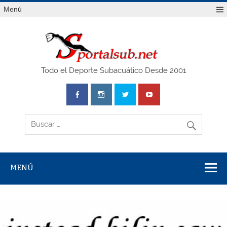
Saltar
Menú
al
contenido
SPO
Todo el Deporte Subacuático Desde 2001
MENÚ