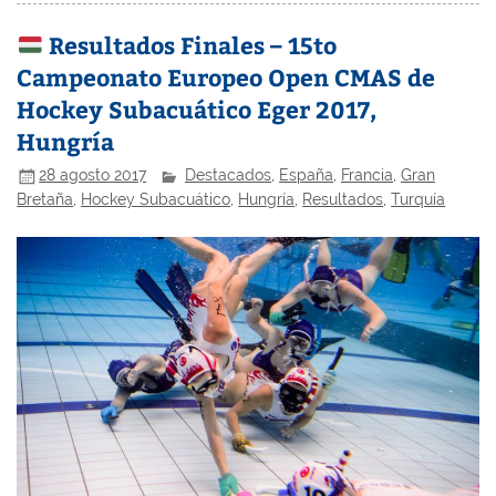
Resultados Finales – 15to
Campeonato Europeo Open CMAS de
Hockey Subacuático Eger 2017,
Hungría
28 agosto 2017
Destacados
,
España
,
Francia
,
Gran
Bretaña
,
Hockey Subacuático
,
Hungría
,
Resultados
,
Turquía