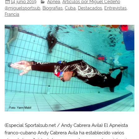
14 junio 2019
Apnea
,
Artículos por Miguel Cedeño
@miguelsportsub
,
Biografías
,
Cuba
,
Destacados
,
Entrevistas
,
Francia
(Especial Sportalsub.net / Andy Cabrera Avila) El Apneista
franco-cubano Andy Cabrera Avila ha establecido varios