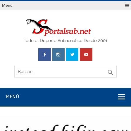
Saltar
Menú
al
contenido
SPO
Todo el Deporte Subacuático Desde 2001
MENÚ