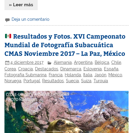
» Leer más
Deja un comentario
Resultados y Fotos. XVI Campeonato
Mundial de Fotografía Subacuática
CMAS Noviembre 2017 – La Paz, México
4 diciembre 2017
Alemania
,
Argentina
,
Bélgica
,
Chile
,
Corea
,
Croacia
,
Destacados
,
Dinamarca
,
Eslovenia
,
España
,
Fotografía Submarina
,
Francia
,
Holanda
,
Italia
,
Japón
,
México
,
Noruega
,
Portugal
,
Resultados
,
Suecia
,
Suiza
,
Turquía