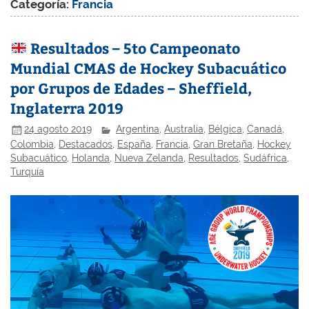
Categoría:
Francia
Resultados – 5to Campeonato
Mundial CMAS de Hockey Subacuático
por Grupos de Edades – Sheffield,
Inglaterra 2019
24 agosto 2019
Argentina
,
Australia
,
Bélgica
,
Canadá
,
Colombia
,
Destacados
,
España
,
Francia
,
Gran Bretaña
,
Hockey
Subacuático
,
Holanda
,
Nueva Zelanda
,
Resultados
,
Sudáfrica
,
Turquía