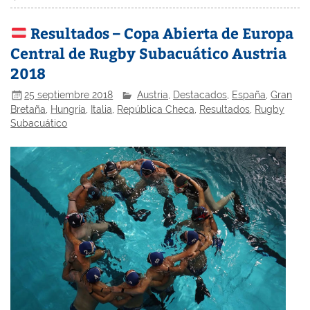
Resultados – Copa Abierta de Europa
Central de Rugby Subacuático Austria
2018
25 septiembre 2018
Austria
,
Destacados
,
España
,
Gran
Bretaña
,
Hungría
,
Italia
,
República Checa
,
Resultados
,
Rugby
Subacuático