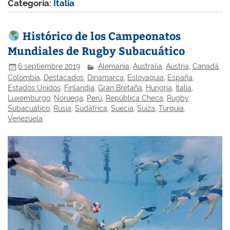
Categoría:
Italia
Histórico de los Campeonatos
Mundiales de Rugby Subacuático
6 septiembre 2019
Alemania
,
Australia
,
Austria
,
Canadá
,
Colombia
,
Destacados
,
Dinamarca
,
Eslovaquia
,
España
,
Estados Unidos
,
Finlandia
,
Gran Bretaña
,
Hungría
,
Italia
,
Luxemburgo
,
Noruega
,
Perú
,
República Checa
,
Rugby
Subacuático
,
Rusia
,
Sudáfrica
,
Suecia
,
Suiza
,
Turquía
,
Venezuela