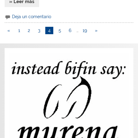
» Leer más
Deja un comentario
«
1
2
3
4
5
6
…
19
»