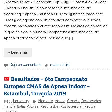
(Sportalsub.net / Caribbean Cup 2019) / Fotos: Alex St-Jean
– Read in English La competencia internacional de
freediving o apnea, Caribbean Cup 2019 ha finalizado este
lunes 5 de agosto con un alto nivel competitivo, nuevos
récords nacionales y cuatro récords mundiales de apnea, en
la que ha sido la primera Competencia Internacional de
Apnea outdoor o de profundidad que […]
» Leer más
Deja un comentario
roatan 2019
Resultados – 6to Campeonato
Europeo CMAS de Apnea Indoor –
Estambul, Turquía 2019
23 junio 2019
Alemania
,
Apnea
,
Croacia
,
Destacados
,
Francia
,
Italia
,
Polonia
,
Resultados
,
Rusia
,
Serbia
,
Turquía
,
Ucrania