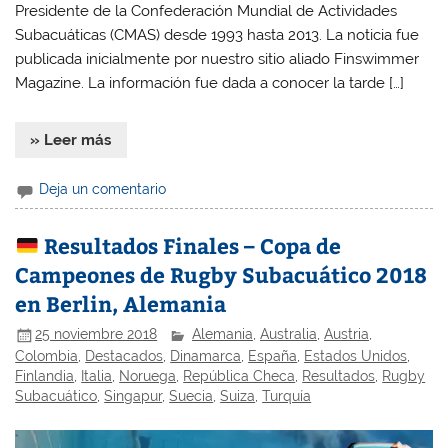
Presidente de la Confederación Mundial de Actividades
Subacuáticas (CMAS) desde 1993 hasta 2013. La noticia fue
publicada inicialmente por nuestro sitio aliado Finswimmer
Magazine. La información fue dada a conocer la tarde […]
» Leer más
Deja un comentario
Resultados Finales – Copa de
Campeones de Rugby Subacuático 2018
en Berlin, Alemania
25 noviembre 2018
Alemania
,
Australia
,
Austria
,
Colombia
,
Destacados
,
Dinamarca
,
España
,
Estados Unidos
,
Finlandia
,
Italia
,
Noruega
,
República Checa
,
Resultados
,
Rugby
Subacuático
,
Singapur
,
Suecia
,
Suiza
,
Turquía