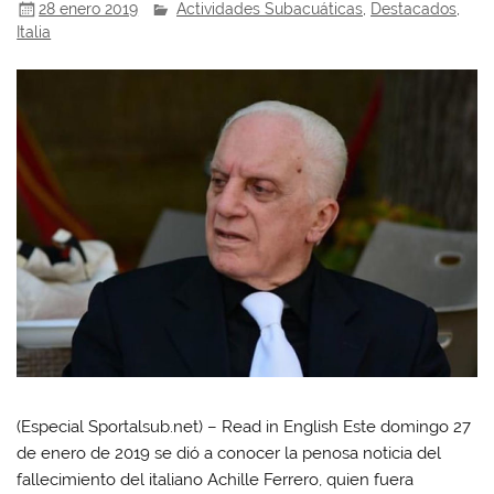
28 enero 2019
Actividades Subacuáticas
,
Destacados
,
Italia
(Especial Sportalsub.net) – Read in English Este domingo 27
de enero de 2019 se dió a conocer la penosa noticia del
fallecimiento del italiano Achille Ferrero, quien fuera