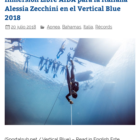
Alessia Zecchini en el Vertical Blue
2018
20 julio 2018
Apnea
,
Bahamas
,
Italia
,
Récords
(Sportalsub.net / Vertical Blue) – Read in English Este