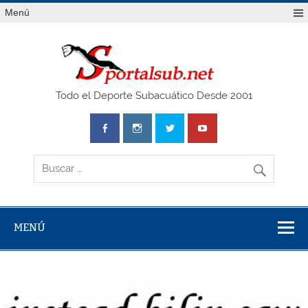
Saltar
Menú
al
contenido
SPO
Todo el Deporte Subacuático Desde 2001
MENÚ