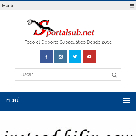
Saltar
Menú
al
contenido
SPO
Todo el Deporte Subacuático Desde 2001
MENÚ