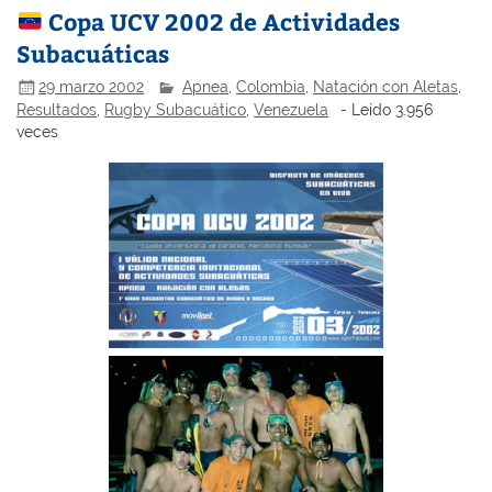
Copa UCV 2002 de Actividades
Subacuáticas
29 marzo 2002
Apnea
,
Colombia
,
Natación con Aletas
,
Resultados
,
Rugby Subacuático
,
Venezuela
- Leído 3.956
veces