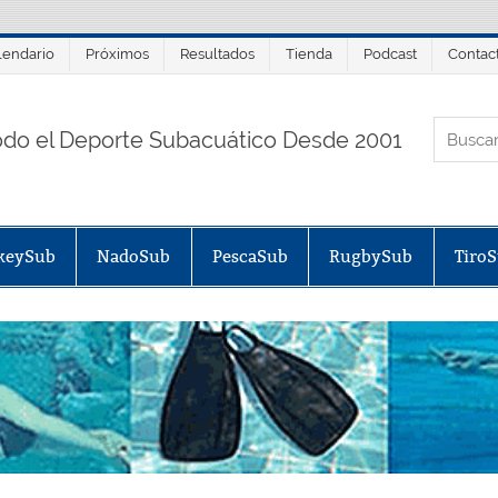
lendario
Próximos
Resultados
Tienda
Podcast
Contac
ORTALSUB.NET
odo el Deporte Subacuático Desde 2001
keySub
NadoSub
PescaSub
RugbySub
Tiro