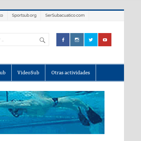
to
Sportsub.org
SerSubacuatico.com
Sub
VideoSub
Otras actividades