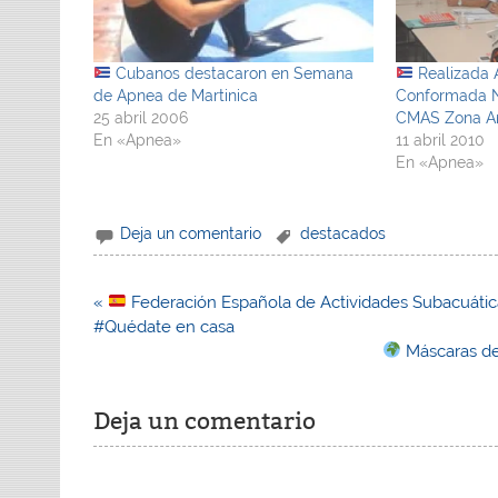
Cubanos destacaron en Semana
Realizada 
de Apnea de Martinica
Conformada N
25 abril 2006
CMAS Zona A
En «Apnea»
11 abril 2010
En «Apnea»
Deja un comentario
destacados
Navegación
«
Federación Española de Actividades Subacuátic
de
#Quédate en casa
entradas
Máscaras de
Deja un comentario