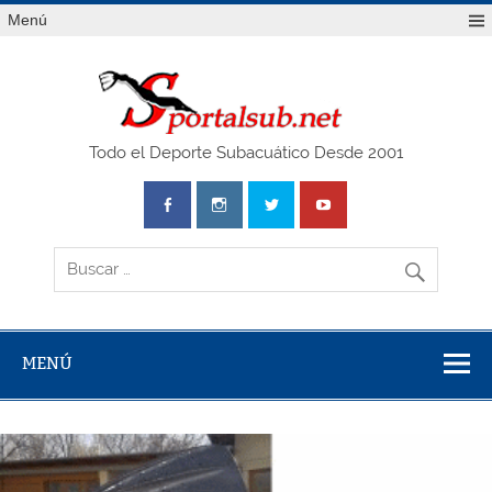
Saltar
Menú
al
contenido
SPO
Todo el Deporte Subacuático Desde 2001
MENÚ