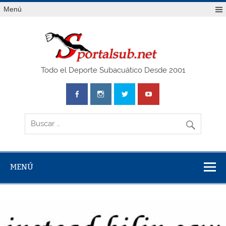
Saltar
Menú
al
contenido
SPO
Todo el Deporte Subacuático Desde 2001
MENÚ