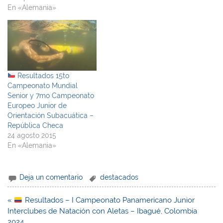
En «Alemania»
Resultados 15to
Campeonato Mundial
Senior y 7mo Campeonato
Europeo Junior de
Orientación Subacuática –
República Checa
24 agosto 2015
En «Alemania»
Deja un comentario
destacados
Navegación
«
Resultados – I Campeonato Panamericano Junior
de
Interclubes de Natación con Aletas – Ibagué, Colombia
entradas
2024