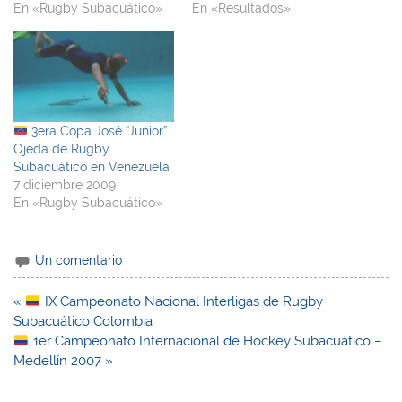
En «Rugby Subacuático»
En «Resultados»
3era Copa José “Junior”
Ojeda de Rugby
Subacuático en Venezuela
7 diciembre 2009
En «Rugby Subacuático»
Un comentario
Navegación
«
IX Campeonato Nacional Interligas de Rugby
de
Subacuático Colombia
entradas
1er Campeonato Internacional de Hockey Subacuático –
Medellí­n 2007 »