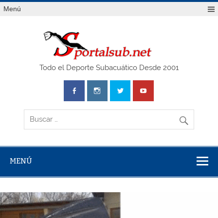
Saltar
Menú
al
contenido
SPO
Todo el Deporte Subacuático Desde 2001
MENÚ