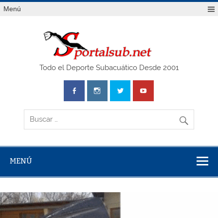
Saltar
Menú
al
contenido
SPO
Todo el Deporte Subacuático Desde 2001
MENÚ