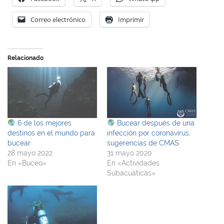
Correo electrónico
Imprimir
Relacionado
6 de los mejores
Bucear después de una
destinos en el mundo para
infección por coronavirus,
bucear
sugerencias de CMAS
28 mayo 2022
31 mayo 2020
En «Buceo»
En «Actividades
Subacuáticas»