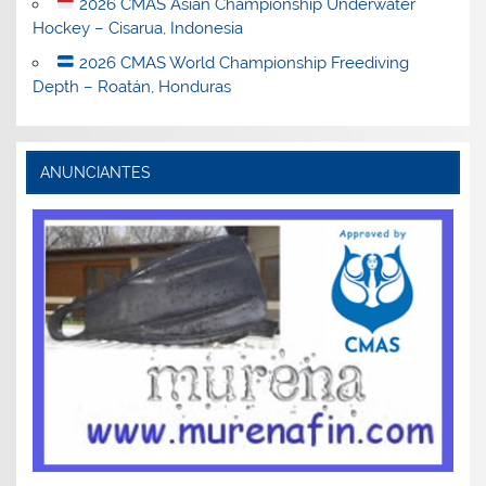
2026 CMAS Asian Championship Underwater
Hockey – Cisarua, Indonesia
2026 CMAS World Championship Freediving
Depth – Roatán, Honduras
ANUNCIANTES