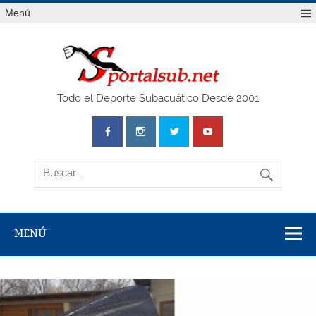
Saltar
Menú
al
contenido
SPO
Todo el Deporte Subacuático Desde 2001
MENÚ