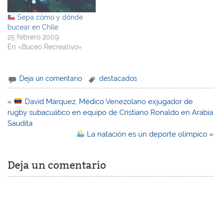
Sepa cómo y dónde
bucear en Chile
25 febrero 2009
En «Buceo Recreativo»
Deja un comentario
destacados
Navegación
«
David Márquez, Médico Venezolano exjugador de
de
rugby subacuático en equipo de Cristiano Ronaldo en Arabia
entradas
Saudita
La natación es un deporte olímpico »
Deja un comentario