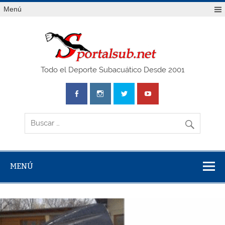
Saltar
Menú
al
contenido
SPO
Todo el Deporte Subacuático Desde 2001
MENÚ