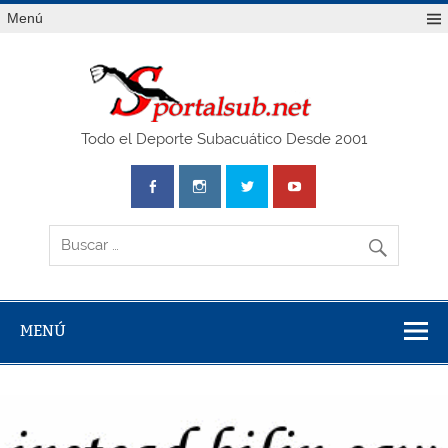
Saltar
Menú
al
contenido
SPO
Todo el Deporte Subacuático Desde 2001
MENÚ