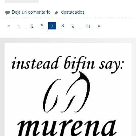
Deja un comentario
destacados
«
1
…
5
6
7
8
9
…
24
»