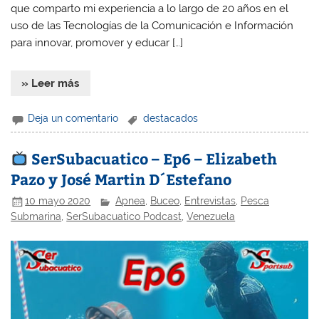
que comparto mi experiencia a lo largo de 20 años en el
uso de las Tecnologías de la Comunicación e Información
para innovar, promover y educar […]
» Leer más
Deja un comentario
destacados
SerSubacuatico – Ep6 – Elizabeth
Pazo y José Martin D´Estefano
10 mayo 2020
Apnea
,
Buceo
,
Entrevistas
,
Pesca
Submarina
,
SerSubacuatico Podcast
,
Venezuela