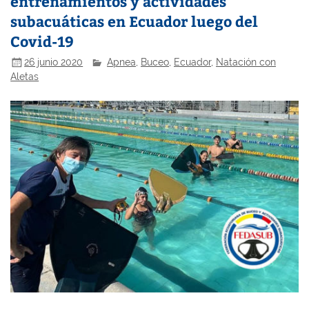
entrenamientos y actividades
subacuáticas en Ecuador luego del
Covid-19
26 junio 2020
Apnea
,
Buceo
,
Ecuador
,
Natación con
Aletas