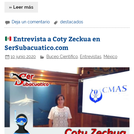
» Leer más
Deja un comentario
destacados
Entrevista a Coty Zeckua en
SerSubacuatico.com
10 junio 2020
Buceo Científico
,
Entrevistas
,
México