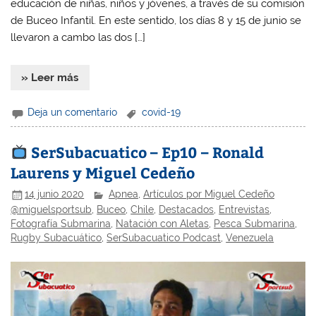
educación de niñas, niños y jóvenes, a través de su comisión
de Buceo Infantil. En este sentido, los días 8 y 15 de junio se
llevaron a cambo las dos […]
» Leer más
Deja un comentario
covid-19
SerSubacuatico – Ep10 – Ronald
Laurens y Miguel Cedeño
14 junio 2020
Apnea
,
Artículos por Miguel Cedeño
@miguelsportsub
,
Buceo
,
Chile
,
Destacados
,
Entrevistas
,
Fotografía Submarina
,
Natación con Aletas
,
Pesca Submarina
,
Rugby Subacuático
,
SerSubacuatico Podcast
,
Venezuela