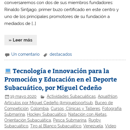
conversaremos con dos de sus miembros fundadores:
Rinaldo Sintjago, primer buzo certificado en este centro y
uno de los principales promotores de su fundación a
mediados de […]
» Leer más
Un comentario
destacados
Tecnología e Innovación para la
Promoción y Educación en el Deporte
Subacuático, por Miguel Cedeño
19 mayo 2020
Actividades Subacuáticas
,
Aquathlon
,
Artículos por Miguel Cedeño @miguelsportsub
,
Buceo de
Competición
,
Colombia
,
Cursos, Clínicas y Talleres
,
Fotografía
Submarina
,
Hockey Subacuático
,
Natación con Aletas
,
Orientación Subacuática
,
Pesca Submarina
,
Rugby
Subacuático
,
Tiro al Blanco Subacuático
,
Venezuela
,
Video