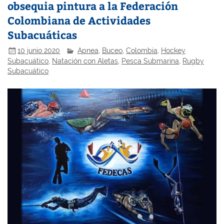
obsequia pintura a la Federación
Colombiana de Actividades
Subacuáticas
10 junio 2020
Apnea
,
Buceo
,
Colombia
,
Hockey
Subacuático
,
Natación con Aletas
,
Pesca Submarina
,
Rugby
Subacuático