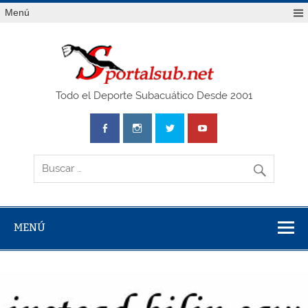
Saltar
Menú
al
contenido
SPO
Todo el Deporte Subacuático Desde 2001
MENÚ