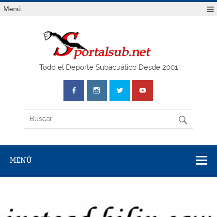
Saltar
Menú
al
contenido
SPO
Todo el Deporte Subacuático Desde 2001
MENÚ