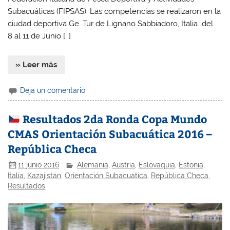
Subacuáticas (FIPSAS). Las competencias se realizaron en la
ciudad deportiva Ge. Tur de Lignano Sabbiadoro, Italia del
8 al 11 de Junio […]
» Leer más
Deja un comentario
Resultados 2da Ronda Copa Mundo
CMAS Orientación Subacuática 2016 –
República Checa
11 junio 2016
Alemania
,
Austria
,
Eslovaquia
,
Estonia
,
Italia
,
Kazajistán
,
Orientación Subacuática
,
República Checa
,
Resultados