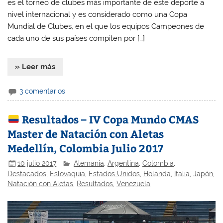
es el torneo de clubes más importante de este deporte a
nivel internacional y es considerado como una Copa
Mundial de Clubes, en el que los equipos Campeones de
cada uno de sus países compiten por […]
» Leer más
3 comentarios
Resultados – IV Copa Mundo CMAS
Master de Natación con Aletas
Medellín, Colombia Julio 2017
10 julio 2017
Alemania
,
Argentina
,
Colombia
,
Destacados
,
Eslovaquia
,
Estados Unidos
,
Holanda
,
Italia
,
Japón
,
Natación con Aletas
,
Resultados
,
Venezuela