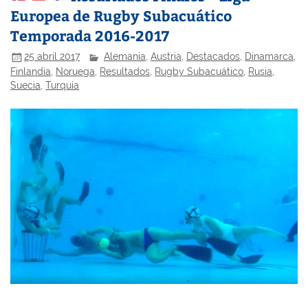
Europea de Rugby Subacuático
Temporada 2016-2017
25 abril 2017
Alemania
,
Austria
,
Destacados
,
Dinamarca
,
Finlandia
,
Noruega
,
Resultados
,
Rugby Subacuático
,
Rusia
,
Suecia
,
Turquía