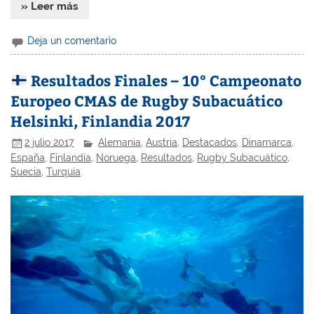
» Leer más
Deja un comentario
Resultados Finales – 10° Campeonato
Europeo CMAS de Rugby Subacuático
Helsinki, Finlandia 2017
2 julio 2017
Alemania
,
Austria
,
Destacados
,
Dinamarca
,
España
,
Finlandia
,
Noruega
,
Resultados
,
Rugby Subacuático
,
Suecia
,
Turquía