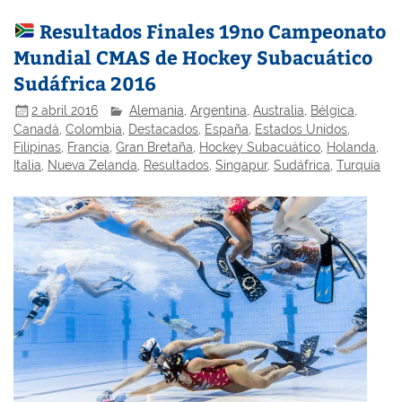
Resultados Finales 19no Campeonato
Mundial CMAS de Hockey Subacuático
Sudáfrica 2016
2 abril 2016
Alemania
,
Argentina
,
Australia
,
Bélgica
,
Canadá
,
Colombia
,
Destacados
,
España
,
Estados Unidos
,
Filipinas
,
Francia
,
Gran Bretaña
,
Hockey Subacuático
,
Holanda
,
Italia
,
Nueva Zelanda
,
Resultados
,
Singapur
,
Sudáfrica
,
Turquía