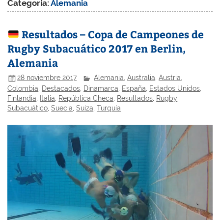
Categoría:
Alemania
Resultados – Copa de Campeones de
Rugby Subacuático 2017 en Berlin,
Alemania
28 noviembre 2017
Alemania
,
Australia
,
Austria
,
Colombia
,
Destacados
,
Dinamarca
,
España
,
Estados Unidos
,
Finlandia
,
Italia
,
República Checa
,
Resultados
,
Rugby
Subacuático
,
Suecia
,
Suiza
,
Turquía