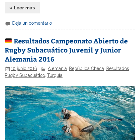
» Leer más
Deja un comentario
Resultados Campeonato Abierto de
Rugby Subacuático Juvenil y Junior
Alemania 2016
10 junio 2016
Alemania
,
República Checa
,
Resultados
,
Rugby Subacuático
,
Turquía