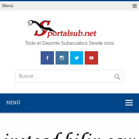
Saltar
Menú
al
contenido
SPO
Todo el Deporte Subacuático Desde 2001
MENÚ