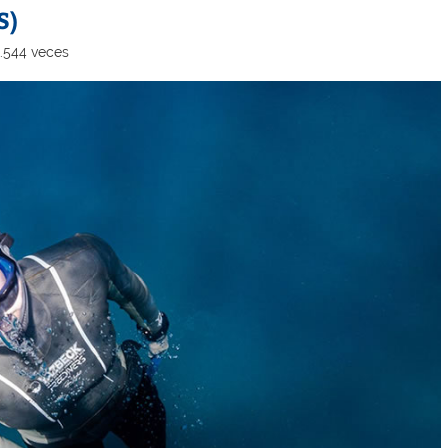
S)
3.544 veces