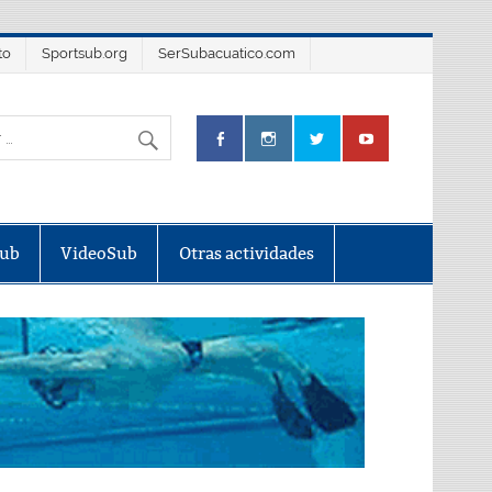
to
Sportsub.org
SerSubacuatico.com
Sub
VideoSub
Otras actividades