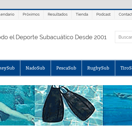
lendario
Próximos
Resultados
Tienda
Podcast
Contac
ORTALSUB.NET
odo el Deporte Subacuático Desde 2001
keySub
NadoSub
PescaSub
RugbySub
Tiro