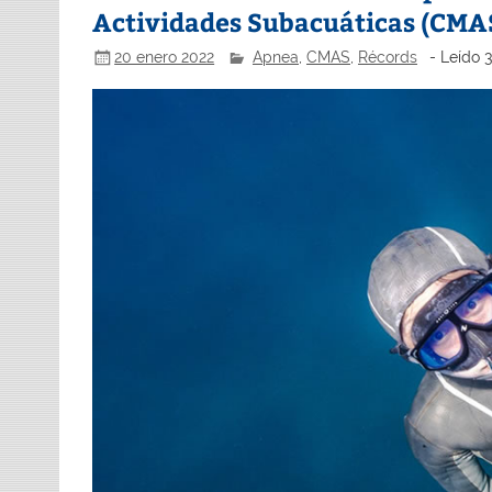
Actividades Subacuáticas (CMA
20 enero 2022
Apnea
,
CMAS
,
Récords
- Leído 